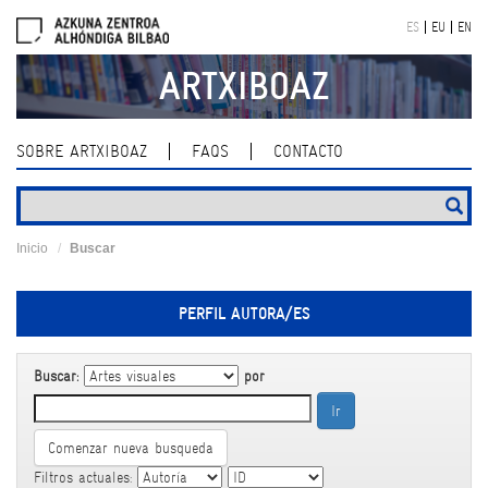
Skip
ES
EU
EN
navigation
ARTXIBOAZ
SOBRE ARTXIBOAZ
FAQS
CONTACTO
Inicio
Buscar
PERFIL AUTORA/ES
Buscar:
por
Comenzar nueva busqueda
Filtros actuales: