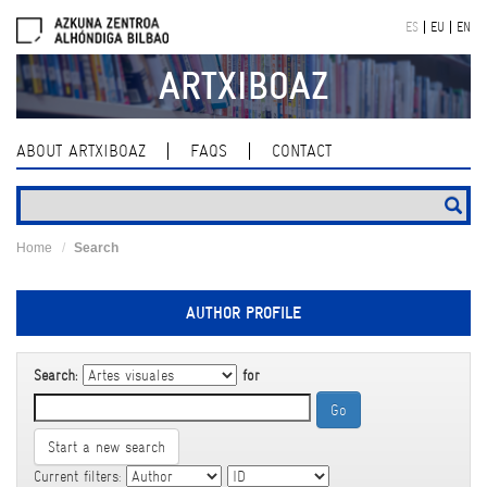
Skip
ES
EU
EN
navigation
ARTXIBOAZ
ABOUT ARTXIBOAZ
FAQS
CONTACT
Home
Search
AUTHOR PROFILE
Search:
for
Start a new search
Current filters: