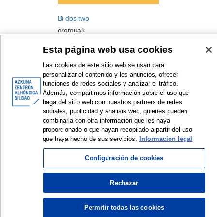
Bi dos two
eremuak
Exhibition
Esta página web usa cookies
2018
Las cookies de este sitio web se usan para
personalizar el contenido y los anuncios, ofrecer
funciones de redes sociales y analizar el tráfico.
Además, compartimos información sobre el uso que
haga del sitio web con nuestros partners de redes
sociales, publicidad y análisis web, quienes pueden
combinarla con otra información que les haya
<
Items sorted by: 1 to 1 of 1
>
proporcionado o que hayan recopilado a partir del uso
que haya hecho de sus servicios.
Informacion legal
Configuración de cookies
© Azkuna Zentroa - Alhóndiga Bilbao
Rechazar
Permitir todas las cookies