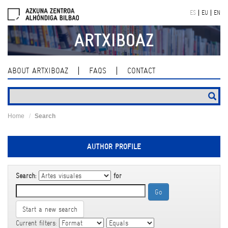
Skip
ES
EU
EN
navigation
ARTXIBOAZ
ABOUT ARTXIBOAZ
FAQS
CONTACT
Home
Search
AUTHOR PROFILE
Search:
for
Start a new search
Current filters: