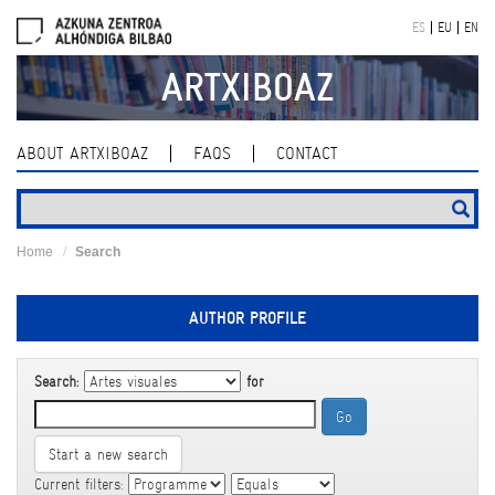
Skip
ES
EU
EN
navigation
ARTXIBOAZ
ABOUT ARTXIBOAZ
FAQS
CONTACT
Home
Search
AUTHOR PROFILE
Search:
for
Start a new search
Current filters: