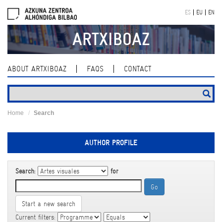
Skip
ES
EU
EN
navigation
ARTXIBOAZ
ABOUT ARTXIBOAZ
FAQS
CONTACT
Home
Search
AUTHOR PROFILE
Search:
for
Start a new search
Current filters: