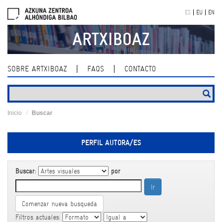
Skip
ES
EU
EN
navigation
ARTXIBOAZ
SOBRE ARTXIBOAZ
FAQS
CONTACTO
Inicio
Buscar
PERFIL AUTORA/ES
Buscar:
por
Comenzar nueva busqueda
Filtros actuales: