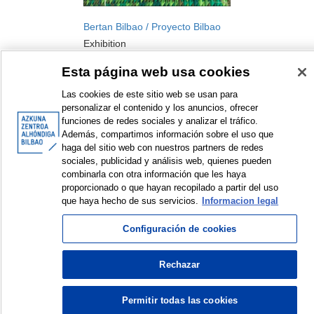
Bertan Bilbao / Proyecto Bilbao
Exhibition
2012
Esta página web usa cookies
Las cookies de este sitio web se usan para
personalizar el contenido y los anuncios, ofrecer
funciones de redes sociales y analizar el tráfico.
Además, compartimos información sobre el uso que
haga del sitio web con nuestros partners de redes
sociales, publicidad y análisis web, quienes pueden
combinarla con otra información que les haya
<
Items sorted by: 1 to 1 of 1
>
proporcionado o que hayan recopilado a partir del uso
que haya hecho de sus servicios.
Informacion legal
Configuración de cookies
© Azkuna Zentroa - Alhóndiga Bilbao
Rechazar
Permitir todas las cookies