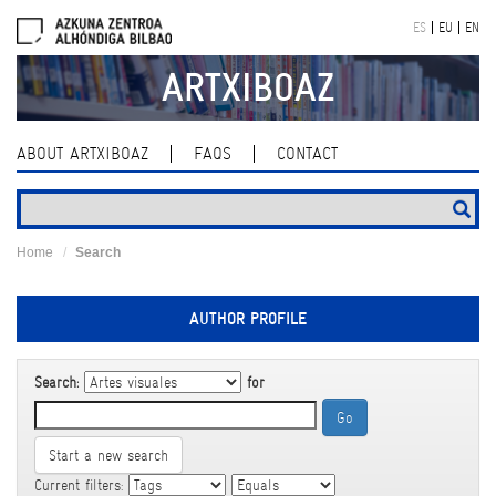
Skip
ES
EU
EN
navigation
ARTXIBOAZ
ABOUT ARTXIBOAZ
FAQS
CONTACT
Home
Search
AUTHOR PROFILE
Search:
for
Start a new search
Current filters: