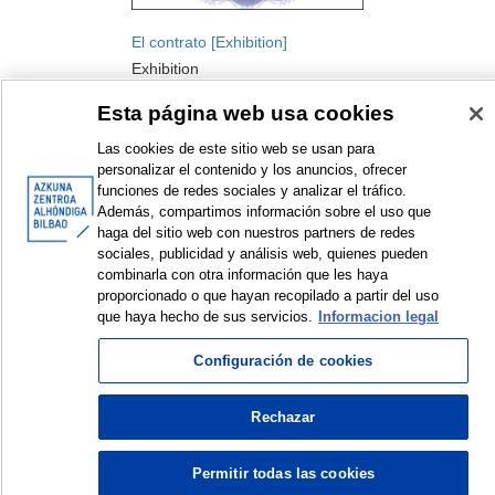
El contrato [Exhibition]
Exhibition
2014
Esta página web usa cookies
Las cookies de este sitio web se usan para
personalizar el contenido y los anuncios, ofrecer
funciones de redes sociales y analizar el tráfico.
Además, compartimos información sobre el uso que
haga del sitio web con nuestros partners de redes
sociales, publicidad y análisis web, quienes pueden
combinarla con otra información que les haya
<
Items sorted by: 1 to 1 of 1
>
proporcionado o que hayan recopilado a partir del uso
que haya hecho de sus servicios.
Informacion legal
Configuración de cookies
© Azkuna Zentroa - Alhóndiga Bilbao
Rechazar
Permitir todas las cookies