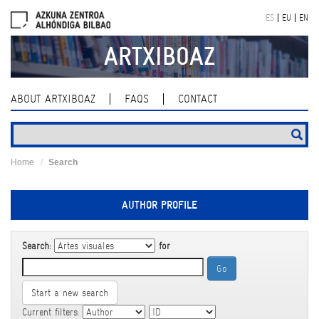
Skip
ES
EU
EN
navigation
ARTXIBOAZ
ABOUT ARTXIBOAZ
FAQS
CONTACT
Home
Search
AUTHOR PROFILE
Search:
for
Start a new search
Current filters: