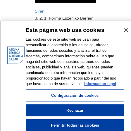
Siren
3, 2, 1. Forma Eszeniko Berrien
Nazioarteko Topaketa
Esta página web usa cookies
Instalazioa
2015
Las cookies de este sitio web se usan para
personalizar el contenido y los anuncios, ofrecer
funciones de redes sociales y analizar el tráfico.
Además, compartimos información sobre el uso que
haga del sitio web con nuestros partners de redes
sociales, publicidad y análisis web, quienes pueden
combinarla con otra información que les haya
<
Erakusten diren elementuak: 1 a 1 de 1
>
proporcionado o que hayan recopilado a partir del uso
que haya hecho de sus servicios.
Informacion legal
Configuración de cookies
© Azkuna Zentroa - Alhóndiga Bilbao
Rechazar
Permitir todas las cookies