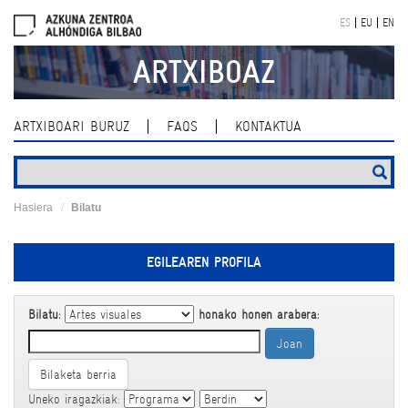
Skip
ES
EU
EN
navigation
ARTXIBOAZ
ARTXIBOARI BURUZ
FAQS
KONTAKTUA
Hasiera
Bilatu
EGILEAREN PROFILA
Bilatu:
honako honen arabera:
Bilaketa berria
Uneko iragazkiak: