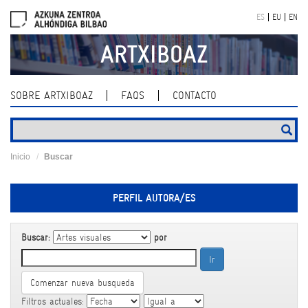
Skip
ES
EU
EN
navigation
ARTXIBOAZ
SOBRE ARTXIBOAZ
FAQS
CONTACTO
Inicio
Buscar
PERFIL AUTORA/ES
Buscar:
por
Comenzar nueva busqueda
Filtros actuales: