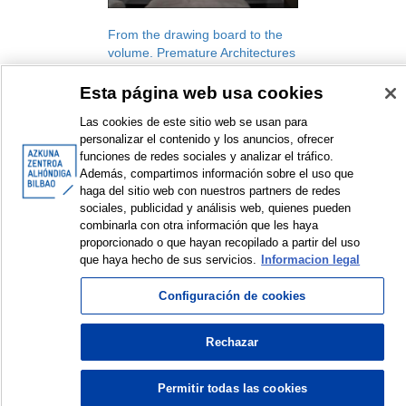
From the drawing board to the
volume. Premature Architectures
game of models
Esta página web usa cookies
Workshop
2022
Las cookies de este sitio web se usan para
personalizar el contenido y los anuncios, ofrecer
funciones de redes sociales y analizar el tráfico.
Además, compartimos información sobre el uso que
haga del sitio web con nuestros partners de redes
sociales, publicidad y análisis web, quienes pueden
combinarla con otra información que les haya
<
Items sorted by: 1 to 1 of 1
>
proporcionado o que hayan recopilado a partir del uso
que haya hecho de sus servicios.
Informacion legal
Configuración de cookies
© Azkuna Zentroa - Alhóndiga Bilbao
Rechazar
Permitir todas las cookies