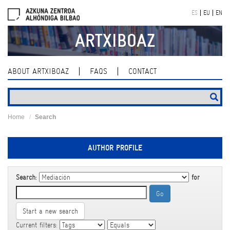
Skip
ES
EU
EN
navigation
ARTXIBOAZ
ABOUT ARTXIBOAZ
FAQS
CONTACT
Home
Search
AUTHOR PROFILE
Search:
for
Start a new search
Current filters: