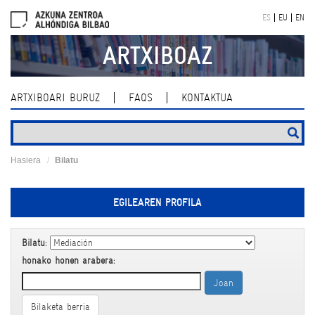
Skip
ES
EU
EN
navigation
ARTXIBOAZ
ARTXIBOARI BURUZ
FAQS
KONTAKTUA
Hasiera
Bilatu
EGILEAREN PROFILA
Bilatu:
honako honen arabera:
Bilaketa berria