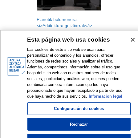
Planotik bolumenera.
<i>Arkitektura goiztiarrak</i>
erakusketako maketa-jokoa
Esta página web usa cookies
Tailerra
2022
Las cookies de este sitio web se usan para
personalizar el contenido y los anuncios, ofrecer
funciones de redes sociales y analizar el tráfico.
Además, compartimos información sobre el uso que
haga del sitio web con nuestros partners de redes
sociales, publicidad y análisis web, quienes pueden
combinarla con otra información que les haya
<
Erakusten diren elementuak: 1 a 1 de 1
>
proporcionado o que hayan recopilado a partir del uso
que haya hecho de sus servicios.
Informacion legal
Configuración de cookies
© Azkuna Zentroa - Alhóndiga Bilbao
Rechazar