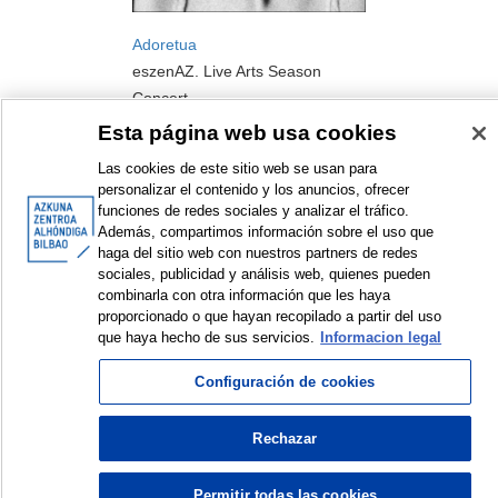
Adoretua
eszenAZ. Live Arts Season
Concert
2023
Esta página web usa cookies
Las cookies de este sitio web se usan para
personalizar el contenido y los anuncios, ofrecer
funciones de redes sociales y analizar el tráfico.
Además, compartimos información sobre el uso que
haga del sitio web con nuestros partners de redes
sociales, publicidad y análisis web, quienes pueden
<
Items sorted by: 11 to 12 of 12
>
combinarla con otra información que les haya
proporcionado o que hayan recopilado a partir del uso
que haya hecho de sus servicios.
Informacion legal
Configuración de cookies
© Azkuna Zentroa - Alhóndiga Bilbao
Rechazar
Permitir todas las cookies