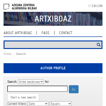
Skip
ES
EU
EN
navigation
ARTXIBOAZ
ABOUT ARTXIBOAZ
FAQS
CONTACT
Home
Search
AUTHOR PROFILE
Search:
for
Start a new search
Current filters: