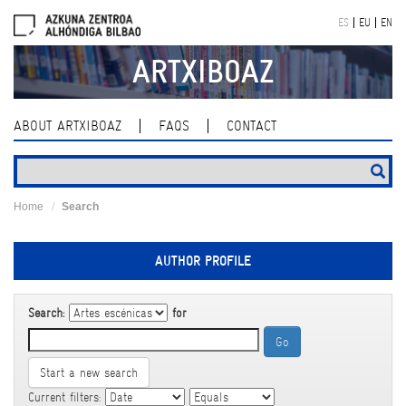
Skip
ES
EU
EN
navigation
ARTXIBOAZ
ABOUT ARTXIBOAZ
FAQS
CONTACT
Home
Search
AUTHOR PROFILE
Search:
for
Start a new search
Current filters: