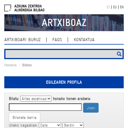
Skip
ES
EU
EN
navigation
ARTXIBOAZ
ARTXIBOARI BURUZ
FAQS
KONTAKTUA
Hasiera
Bilatu
EGILEAREN PROFILA
Bilatu:
honako honen arabera:
Bilaketa berria
Uneko iragazkiak: