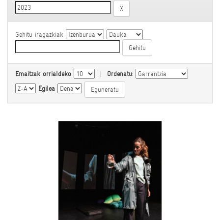
Gehitu iragazkiak
Emaitzak orrialdeko
|
Ordenatu:
Egilea