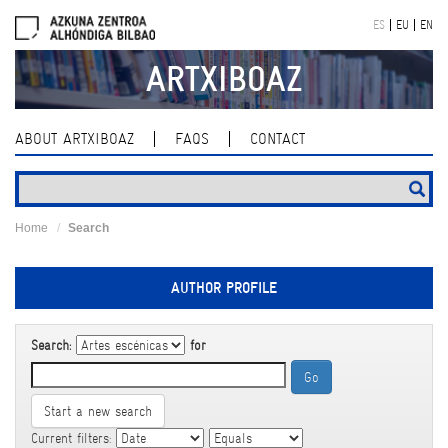
Skip
ES
EU
EN
navigation
ARTXIBOAZ
ABOUT ARTXIBOAZ
FAQS
CONTACT
Home
Search
AUTHOR PROFILE
Search:
for
Start a new search
Current filters: