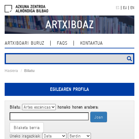
Skip
ES
EU
EN
navigation
ARTXIBOAZ
ARTXIBOARI BURUZ
FAQS
KONTAKTUA
Hasiera
Bilatu
EGILEAREN PROFILA
Bilatu:
honako honen arabera:
Bilaketa berria
Uneko iragazkiak: