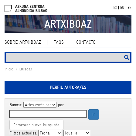
Skip
ES
EU
EN
navigation
ARTXIBOAZ
SOBRE ARTXIBOAZ
FAQS
CONTACTO
Inicio
Buscar
PERFIL AUTORA/ES
Buscar:
por
Comenzar nueva busqueda
Filtros actuales: