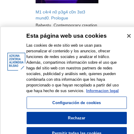
M1 c4r4 n0 p3g4 c0n 3st3
mund0. Prologue
Babestu. Contemporary creation
support, 2021-2022
Esta página web usa cookies
Performance
Las cookies de este sitio web se usan para
2022
personalizar el contenido y los anuncios, ofrecer
funciones de redes sociales y analizar el tráfico.
Además, compartimos información sobre el uso que
haga del sitio web con nuestros partners de redes
sociales, publicidad y análisis web, quienes pueden
<
Items sorted by: 1 to 2 of 2
>
combinarla con otra información que les haya
proporcionado o que hayan recopilado a partir del uso
que haya hecho de sus servicios.
Informacion legal
Configuración de cookies
© Azkuna Zentroa - Alhóndiga Bilbao
Rechazar
Permitir todas las cookies