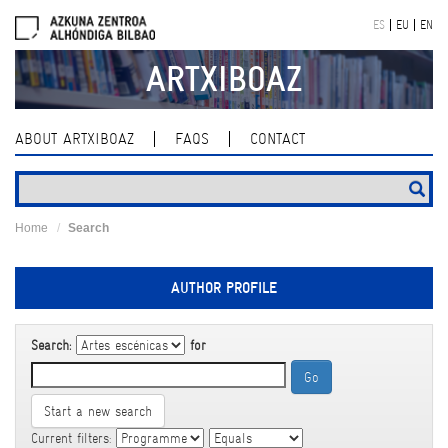
Skip
ES
EU
EN
navigation
ARTXIBOAZ
ABOUT ARTXIBOAZ
FAQS
CONTACT
Home
Search
AUTHOR PROFILE
Search:
for
Start a new search
Current filters: