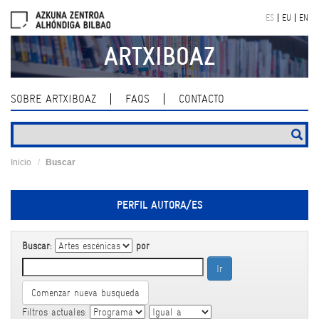
Skip
ES
EU
EN
navigation
ARTXIBOAZ
SOBRE ARTXIBOAZ
FAQS
CONTACTO
Inicio
Buscar
PERFIL AUTORA/ES
Buscar:
por
Comenzar nueva busqueda
Filtros actuales: