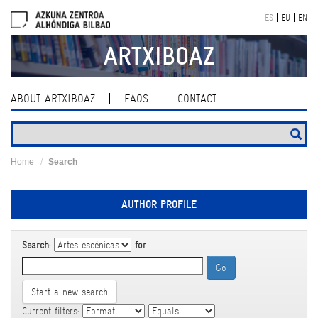
Skip
ES
EU
EN
navigation
ARTXIBOAZ
ABOUT ARTXIBOAZ
FAQS
CONTACT
Home
Search
AUTHOR PROFILE
Search:
for
Start a new search
Current filters: