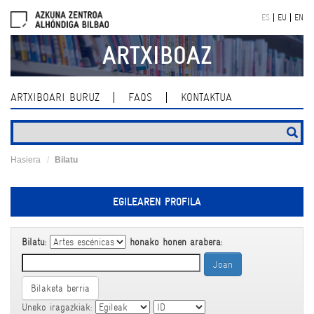
Skip
ES
EU
EN
navigation
ARTXIBOAZ
ARTXIBOARI BURUZ
FAQS
KONTAKTUA
Hasiera
Bilatu
EGILEAREN PROFILA
Bilatu:
honako honen arabera:
Bilaketa berria
Uneko iragazkiak: